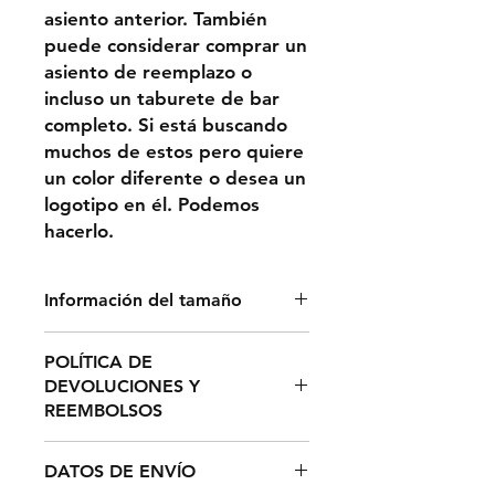
asiento anterior. También
puede considerar comprar un
asiento de reemplazo o
incluso un taburete de bar
completo. Si está buscando
muchos de estos pero quiere
un color diferente o desea un
logotipo en él. Podemos
hacerlo.
Información del tamaño
La cubierta del asiento está
POLÍTICA DE
destinada a cubrir uno de nuestros
DEVOLUCIONES Y
asientos. Nuestro asiento mide
REEMBOLSOS
14.25 pulgadas y aproximadamente
3 pulgadas de grosor. Esta funda de
Puede devolver cualquier producto
asiento tiene una falda de 6
DATOS DE ENVÍO
sin usar por hasta 60 días. Debe
pulgadas que es perfecta para